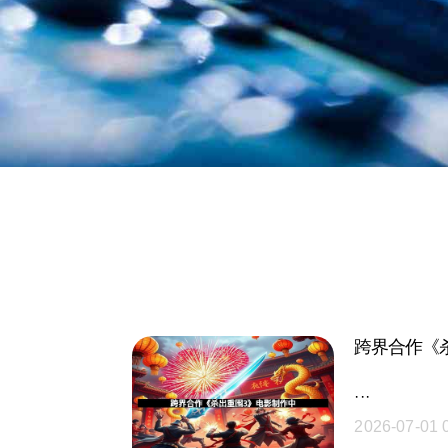
跨界合作《
···
2026-07-01 