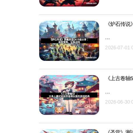
《炉石传说
···
2026-07-01 
《上古卷轴
···
2026-06-30 
《圣堂》测