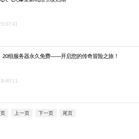
23:07:41
》20组服务器永久免费——开启您的传奇冒险之旅！
19:40:11
首页
上一页
下一页
尾页