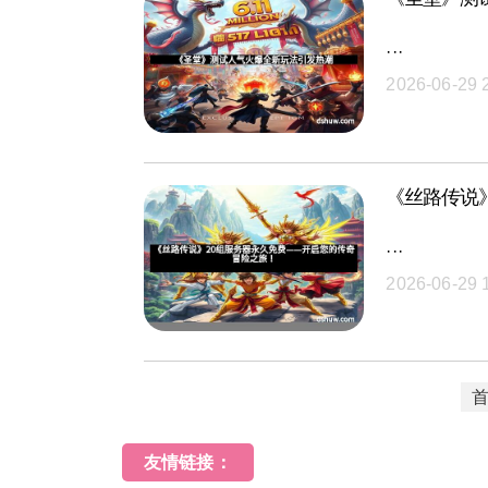
···
2026-06-29 
《丝路传说
···
2026-06-29 
友情链接：