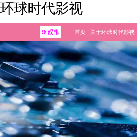
环球时代影视
首页
关于环球时代影视