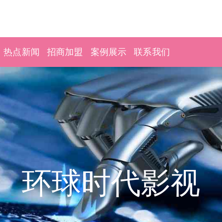
热点新闻
招商加盟
案例展示
联系我们
环球时代影视