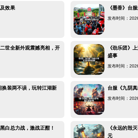
以及效果
《墨香》台服
发布时间：2026-0
力二世全新外观震撼亮相，开
《劲乐团》上
盛事
发布时间：2026-0
间换装两不误，玩转江湖新
台服《九阴真
发布时间：2026-0
和黑白总力战，激战正酣！
《永远的毁灭
元