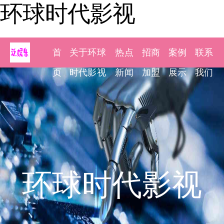
环球时代影视
首
关于环球
热点
招商
案例
联系
页
时代影视
新闻
加盟
展示
我们
环球时代影视