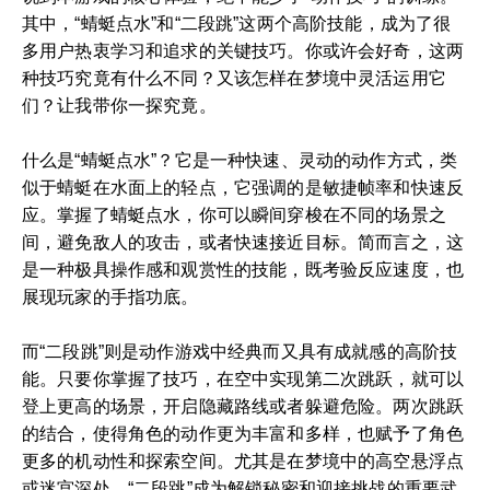
其中，“蜻蜓点水”和“二段跳”这两个高阶技能，成为了很
多用户热衷学习和追求的关键技巧。你或许会好奇，这两
种技巧究竟有什么不同？又该怎样在梦境中灵活运用它
们？让我带你一探究竟。
什么是“蜻蜓点水”？它是一种快速、灵动的动作方式，类
似于蜻蜓在水面上的轻点，它强调的是敏捷帧率和快速反
应。掌握了蜻蜓点水，你可以瞬间穿梭在不同的场景之
间，避免敌人的攻击，或者快速接近目标。简而言之，这
是一种极具操作感和观赏性的技能，既考验反应速度，也
展现玩家的手指功底。
而“二段跳”则是动作游戏中经典而又具有成就感的高阶技
能。只要你掌握了技巧，在空中实现第二次跳跃，就可以
登上更高的场景，开启隐藏路线或者躲避危险。两次跳跃
的结合，使得角色的动作更为丰富和多样，也赋予了角色
更多的机动性和探索空间。尤其是在梦境中的高空悬浮点
或迷宫深处，“二段跳”成为解锁秘密和迎接挑战的重要武