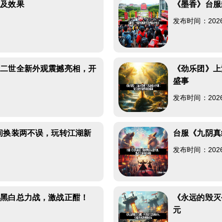
以及效果
《墨香》台服
发布时间：2026-0
力二世全新外观震撼亮相，开
《劲乐团》上
盛事
发布时间：2026-0
间换装两不误，玩转江湖新
台服《九阴真
发布时间：2026-0
和黑白总力战，激战正酣！
《永远的毁灭
元