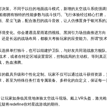
时决策。不同于以往的地面战斗模式，新增的太空战斗系统强调
款飞船都拥有独特的性能参数与战斗技巧。飞行体验经过精心打磨
画、星尘飞扬，配合激烈的战斗音效，让人仿佛置身于银河系的
环境变化。你会遭遇流星雨遮挡视线、黑洞引力场扭曲推进方向
，还是长远的战场布局，都极大考验玩家的应变能力。所谓“技术
以选择单打独斗，也可以组建护卫队，与好友共同迎战敌方舰队
”战术，或者在特定区域设置雷区，控制战局的主动权。等到真
线，热血沸腾。
富的载具升级和个性化定制。玩家不仅可以通过战斗获得资源，
章，甚至为特殊任务打造专属装备。多样化的自定义，保证每一
，让玩家如身临其境地体验太空战斗现场。戴上VR头盔，激光
将redefine你对星战游戏的期待。